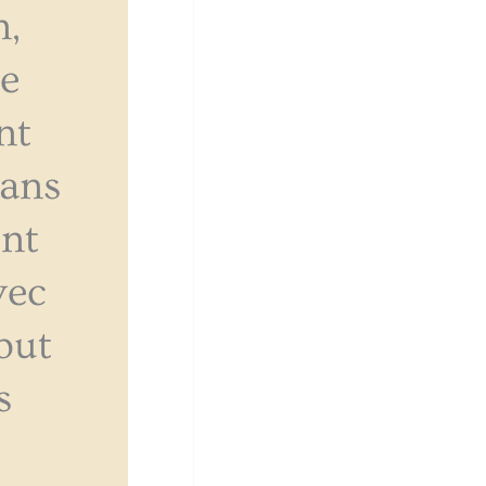
,
ne
nt
dans
nt
vec
but
s