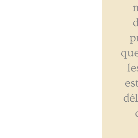
d
p
que
l
es
dé